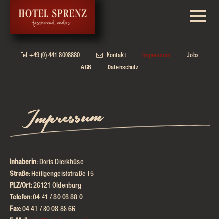
Responsive
Impressum
Navigation
Hauptseiten
-
Hotel
Sprenz
Navigation
Tel +49 (0) 441 8008880
Kontakt
Impressum
Jobs
Nebenseiten
Oldenburg
AGB
Datenschutz
Impressum
Inhaberin
: Doris Dierkhüse
Straße
: Heiligengeiststraße 15
PLZ/Ort:
26121 Oldenburg
Telefon
: 04 41 / 80 08 88 0
Fax
: 04 41 / 80 08 88 66